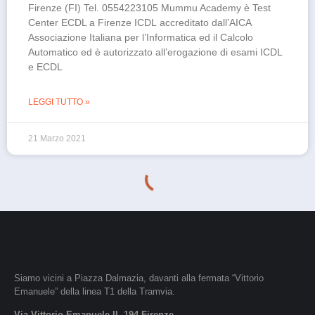
Firenze (FI) Tel. 0554223105 Mummu Academy è Test
Center ECDL a Firenze ICDL accreditato dall’AICA
Associazione Italiana per l’Informatica ed il Calcolo
Automatico ed è autorizzato all’erogazione di esami ICDL
e ECDL
LEGGI TUTTO »
21 Marzo 2021
Siamo vicini a Piazza Dalmazia, davanti alla fermata “Vittorio
Emanuele” della linea T1 della Tramvia.
Via Vittorio Emanuele II, 194 Firenze