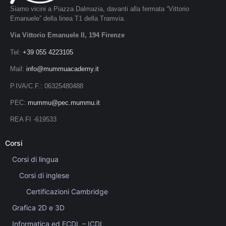
Siamo vicini a Piazza Dalmazia, davanti alla fermata “Vittorio
Emanuele” della linea T1 della Tramvia.
Via Vittorio Emanuele II, 194 Firenze
Tel:
+39 055 4223105
Mail:
info@mummuacademy.it
P.IVA/C.F.: 06325480488
PEC:
mummu@pec.mummu.it
REA FI -619533
Corsi
Corsi di lingua
Corsi di inglese
Certificazioni Cambridge
Grafica 2D e 3D
Informatica ed ECDL – ICDL