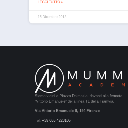
LEGGI TUTTO »
15 Dicembre 2018
Siamo vicini a Piazza Dalmazia, davanti alla fermata
“Vittorio Emanuele” della linea T1 della Tramvia.
Via Vittorio Emanuele II, 194 Firenze
Tel:
+39 055 4223105