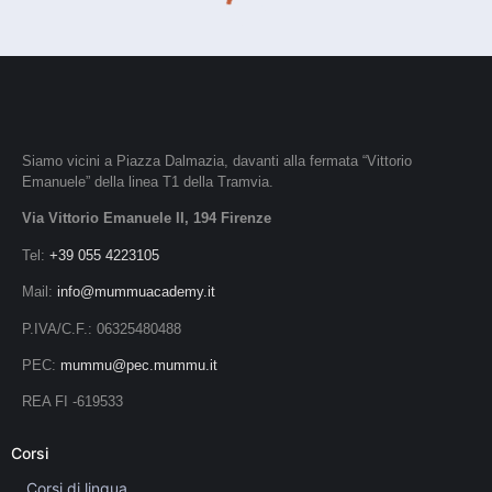
Siamo vicini a Piazza Dalmazia, davanti alla fermata “Vittorio
Emanuele” della linea T1 della Tramvia.
Via Vittorio Emanuele II, 194 Firenze
Tel:
+39 055 4223105
Mail:
info@mummuacademy.it
P.IVA/C.F.: 06325480488
PEC:
mummu@pec.mummu.it
REA FI -619533
Corsi
Corsi di lingua