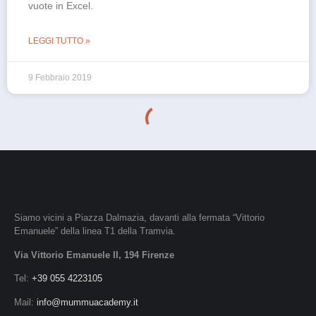
vuote in Excel.
LEGGI TUTTO »
9 Febbraio 2019
Siamo vicini a Piazza Dalmazia, davanti alla fermata “Vittorio
Emanuele” della linea T1 della Tramvia.
Via Vittorio Emanuele II, 194 Firenze
Tel:
+39 055 4223105
Mail:
info@mummuacademy.it