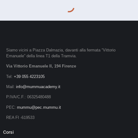
Siamo vicini a Piazza Dalmazia, davanti alla fermata “Vittorio
Emanuele” della linea T1 della Tramvia.
Via Vittorio Emanuele II, 194 Firenze
Tel:
+39 055 4223105
Mail:
info@mummuacademy.it
P.IVA/C.F.: 06325480488
PEC:
mummu@pec.mummu.it
REA FI -619533
Corsi