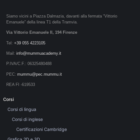
Siamo vicini a Piazza Dalmazia, davanti alla fermata “Vittorio
Emanuele” della linea T1 della Tramvia.
Via Vittorio Emanuele II, 194 Firenze
Tel:
+39 055 4223105
Mail:
info@mummuacademy.it
P.IVA/C.F.: 06325480488
PEC:
mummu@pec.mummu.it
REA FI -619533
Corsi
Corsi di lingua
Corsi di inglese
Certificazioni Cambridge
Grafica 2D e 3D