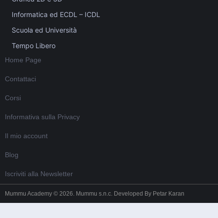
Informatica ed ECDL – ICDL
Scuola ed Università
Tempo Libero
Home Page
Contattaci
Corsi
Informativa sulla Privacy
Il mio account
Blog
Iscriviti alla Newsletter
Mummu Academy © 2026. Mummu s.n.c. Developed By
Petar Karan