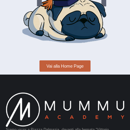
Vai alla Home Page
Siamo vicini a Piazza Dalmazia, davanti alla fermata “Vittorio