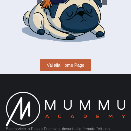
Vai alla Home Page
Siamo vicini a Piazza Dalmazia, davanti alla fermata “Vittorio