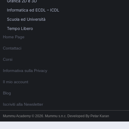
Grafica 2D e 3D
Informatica ed ECDL – ICDL
Scuola ed Università
Tempo Libero
Home Page
Contattaci
Corsi
Informativa sulla Privacy
Il mio account
Blog
Iscriviti alla Newsletter
Mummu Academy © 2026. Mummu s.n.c. Developed By
Petar Karan