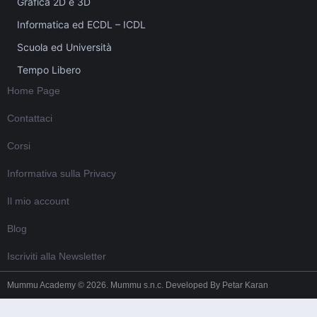
Grafica 2D e 3D
Informatica ed ECDL – ICDL
Scuola ed Università
Tempo Libero
Home Page
Contattaci
Corsi
Informativa sulla Privacy
Il mio account
Blog
Iscriviti alla Newsletter
Mummu Academy © 2026. Mummu s.n.c. Developed By
Petar Karan