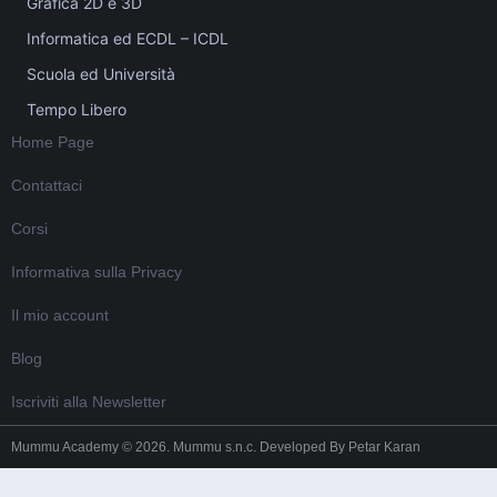
Grafica 2D e 3D
Informatica ed ECDL – ICDL
Scuola ed Università
Tempo Libero
Home Page
Contattaci
Corsi
Informativa sulla Privacy
Il mio account
Blog
Iscriviti alla Newsletter
Mummu Academy © 2026. Mummu s.n.c. Developed By
Petar Karan