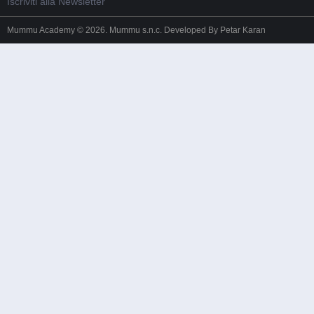
Iscriviti alla Newsletter
Mummu Academy © 2026. Mummu s.n.c. Developed By
Petar Karan