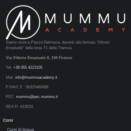
Siamo vicini a Piazza Dalmazia, davanti alla fermata “Vittorio
Emanuele” della linea T1 della Tramvia.
Via Vittorio Emanuele II, 194 Firenze
Tel:
+39 055 4223105
Mail:
info@mummuacademy.it
P.IVA/C.F.: 06325480488
PEC:
mummu@pec.mummu.it
REA FI -619533
Corsi
Corsi di lingua