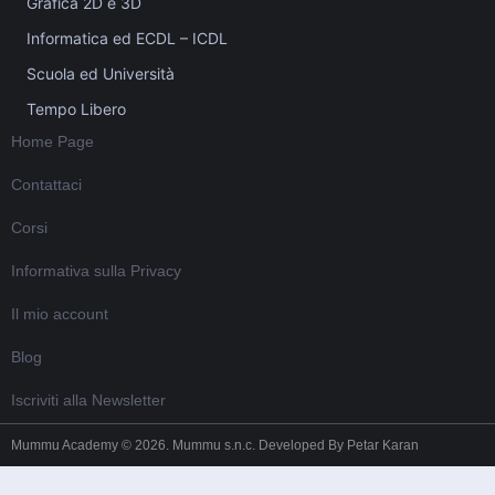
Grafica 2D e 3D
Informatica ed ECDL – ICDL
Scuola ed Università
Tempo Libero
Home Page
Contattaci
Corsi
Informativa sulla Privacy
Il mio account
Blog
Iscriviti alla Newsletter
Mummu Academy © 2026. Mummu s.n.c. Developed By
Petar Karan