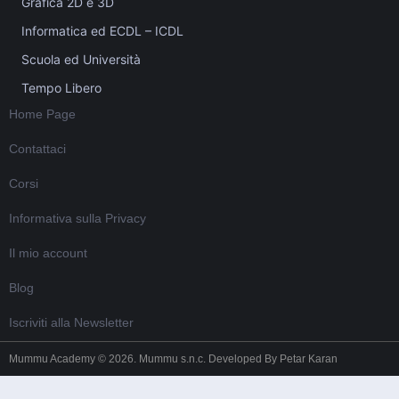
Grafica 2D e 3D
Informatica ed ECDL – ICDL
Scuola ed Università
Tempo Libero
Home Page
Contattaci
Corsi
Informativa sulla Privacy
Il mio account
Blog
Iscriviti alla Newsletter
Mummu Academy © 2026. Mummu s.n.c. Developed By
Petar Karan