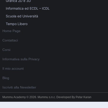
Grafica 2D e 3D
Informatica ed ECDL – ICDL
Scuola ed Università
Tempo Libero
Home Page
Contattaci
Corsi
Informativa sulla Privacy
Il mio account
Blog
Iscriviti alla Newsletter
Mummu Academy © 2026. Mummu s.n.c. Developed By
Petar Karan