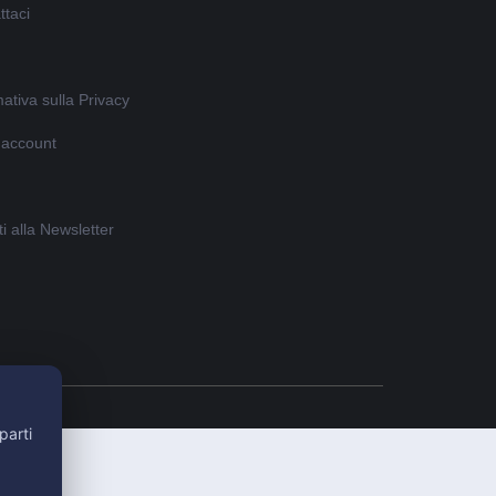
ttaci
ativa sulla Privacy
o account
iti alla Newsletter
parti