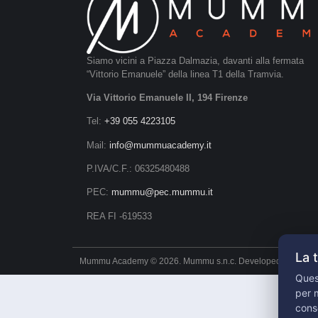
Siamo vicini a Piazza Dalmazia, davanti alla fermata
“Vittorio Emanuele” della linea T1 della Tramvia.
Via Vittorio Emanuele II, 194 Firenze
Tel:
+39 055 4223105
Mail:
info@mummuacademy.it
P.IVA/C.F.: 06325480488
PEC:
mummu@pec.mummu.it
REA FI -619533
La 
Mummu Academy © 2026. Mummu s.n.c. Developed By
Petar
Quest
per m
cons