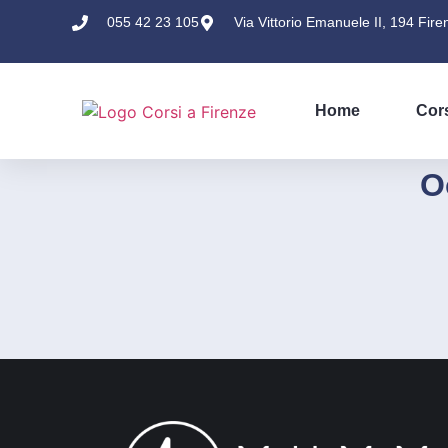
055 42 23 105
Via Vittorio Emanuele II, 194 Fire
Home
Cor
O