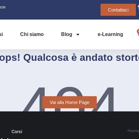
nze
Contattaci
si
Chi siamo
Blog
e-Learning
ops! Qualcosa è andato stort
404
Vai alla Home Page
Home
Corsi