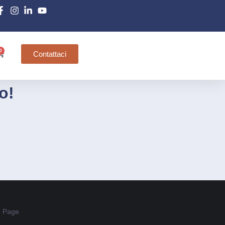
0
Contattaci
o!
 Page