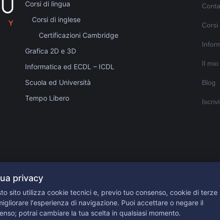
Corsi di lingua
Conta
Corsi di inglese
Corsi
Certificazioni Cambridge
Inform
Grafica 2D e 3D
Il mi
Informatica ed ECDL – ICDL
Scuola ed Università
Blog
Tempo Libero
Iscriv
tua privacy
 Karan
o sito utilizza cookie tecnici e, previo tuo consenso, cookie di terze 
igliorare l'esperienza di navigazione. Puoi accettare o negare il
enso; potrai cambiare la tua scelta in qualsiasi momento.