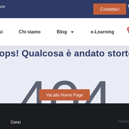
nze
Contattaci
si
Chi siamo
Blog
e-Learning
ops! Qualcosa è andato stort
404
Vai alla Home Page
Home
Corsi