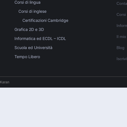
Corsi di lingua
Conta
Corsi di inglese
Corsi
Certificazioni Cambridge
Inform
Grafica 2D e 3D
Il mi
Informatica ed ECDL – ICDL
Scuola ed Università
Blog
Tempo Libero
Iscriv
 Karan