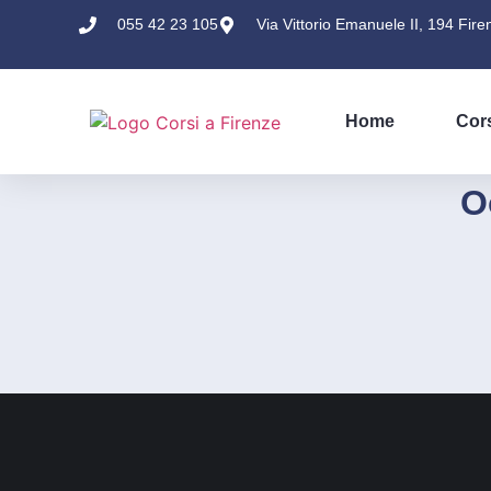
055 42 23 105
Via Vittorio Emanuele II, 194 Fire
Home
Cor
O