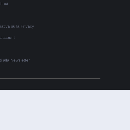
ttaci
ativa sulla Privacy
o account
iti alla Newsletter