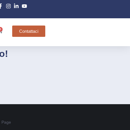
0
Contattaci
o!
 Page