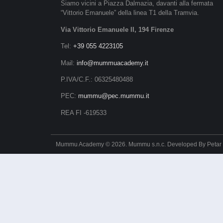
Siamo vicini a Piazza Dalmazia, davanti alla fermata
“Vittorio Emanuele” della linea T1 della Tramvia.
Via Vittorio Emanuele II, 194 Firenze
Tel:
+39 055 4223105
Mail:
info@mummuacademy.it
P.IVA/C.F.: 06325480488
PEC:
mummu@pec.mummu.it
REA FI -619533
Mummu Academy © 2026. Mummu s.n.c. Developed By
Petar