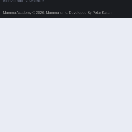
Iscriviti alla Newsletter
Mummu Academy © 2026. Mummu s.n.c. Developed By
Petar Karan