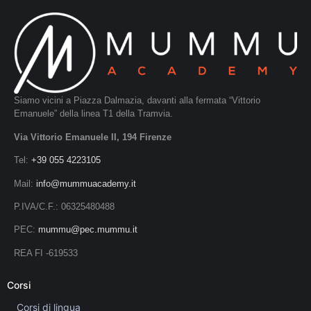
Siamo vicini a Piazza Dalmazia, davanti alla fermata “Vittorio
Emanuele” della linea T1 della Tramvia.
Via Vittorio Emanuele II, 194 Firenze
Tel:
+39 055 4223105
Mail:
info@mummuacademy.it
P.IVA/C.F.: 06325480488
PEC:
mummu@pec.mummu.it
REA FI -619533
Corsi
Corsi di lingua