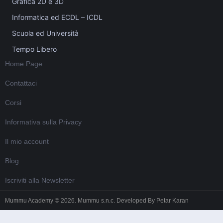
Grafica 2D e 3D
Informatica ed ECDL – ICDL
Scuola ed Università
Tempo Libero
Home Page
Contattaci
Corsi
Informativa sulla Privacy
Il mio account
Blog
Iscriviti alla Newsletter
Mummu Academy © 2026. Mummu s.n.c. Developed By
Petar Karan