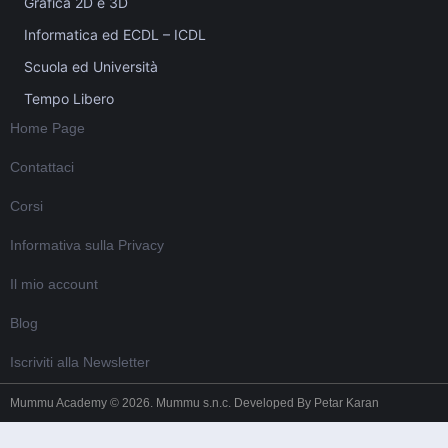
Grafica 2D e 3D
Informatica ed ECDL – ICDL
Scuola ed Università
Tempo Libero
Home Page
Contattaci
Corsi
Informativa sulla Privacy
Il mio account
Blog
Iscriviti alla Newsletter
Mummu Academy © 2026. Mummu s.n.c. Developed By
Petar Karan