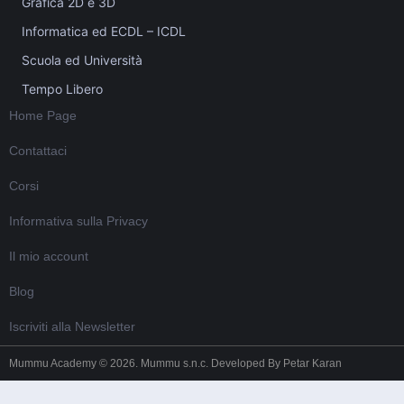
Grafica 2D e 3D
Informatica ed ECDL – ICDL
Scuola ed Università
Tempo Libero
Home Page
Contattaci
Corsi
Informativa sulla Privacy
Il mio account
Blog
Iscriviti alla Newsletter
Mummu Academy © 2026. Mummu s.n.c. Developed By
Petar Karan