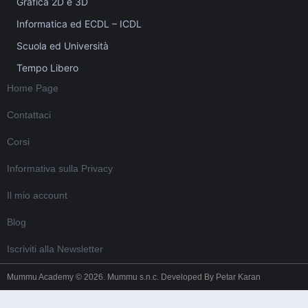
Grafica 2D e 3D
Informatica ed ECDL – ICDL
Scuola ed Università
Tempo Libero
Home Page
Contattaci
Corsi
Informativa sulla Privacy
Il mio account
Blog
Iscriviti alla Newsletter
Mummu Academy © 2026. Mummu s.n.c. Developed By
Petar Karan