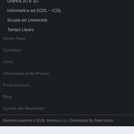
Grafica 2D e 3D
Informatica ed ECDL – ICDL
Scuola ed Università
Tempo Libero
Home Page
Contattaci
Corsi
Informativa sulla Privacy
Il mio account
Blog
Iscriviti alla Newsletter
Mummu Academy © 2026. Mummu s.n.c. Developed By
Petar Karan