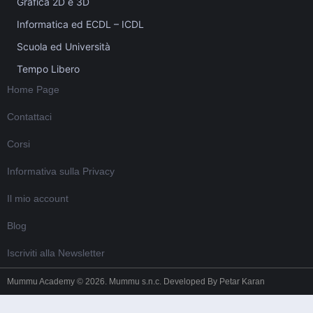
Grafica 2D e 3D
Informatica ed ECDL – ICDL
Scuola ed Università
Tempo Libero
Home Page
Contattaci
Corsi
Informativa sulla Privacy
Il mio account
Blog
Iscriviti alla Newsletter
Mummu Academy © 2026. Mummu s.n.c. Developed By
Petar Karan