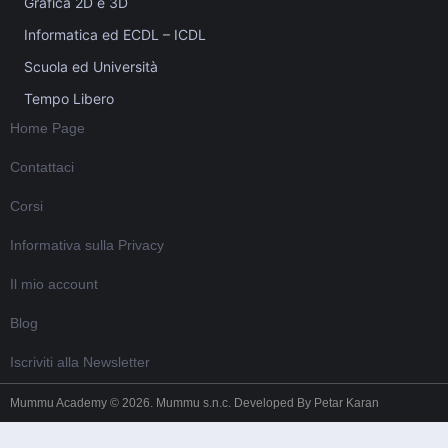
Grafica 2D e 3D
Informatica ed ECDL – ICDL
Scuola ed Università
Tempo Libero
Home Page
Contattaci
Corsi
Informativa sulla Privacy
Il mio account
Blog
Iscriviti alla Newsletter
Mummu Academy © 2026. Mummu s.n.c. Developed By
Petar Karan