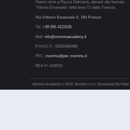
Siamo vicini a Piazza Dalmazia, davanti alla fermata
“Vittorio Emanuele” della linea T1 della Tramvia.
Via Vittorio Emanuele II, 194 Firenze
Tel:
+39 055 4223105
Mail:
info@mummuacademy.it
P.IVA/C.F.: 06325480488
PEC:
mummu@pec.mummu.it
REA FI -619533
Mummu Academy © 2026. Mummu s.n.c. Developed By
Petar