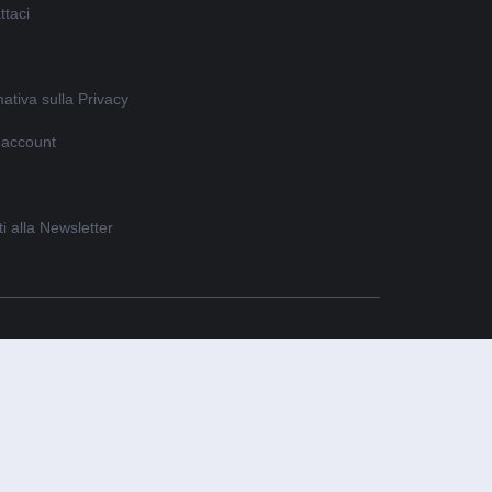
ttaci
ativa sulla Privacy
o account
iti alla Newsletter