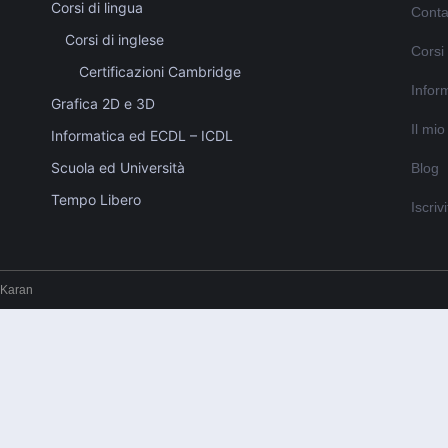
Corsi di lingua
Conta
Corsi di inglese
Corsi
Certificazioni Cambridge
Inform
Grafica 2D e 3D
Il mi
Informatica ed ECDL – ICDL
Scuola ed Università
Blog
Tempo Libero
Iscriv
 Karan