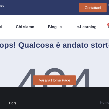
nze
Contattaci
si
Chi siamo
Blog
e-Learning
ops! Qualcosa è andato stort
404
Vai alla Home Page
Home
Corsi