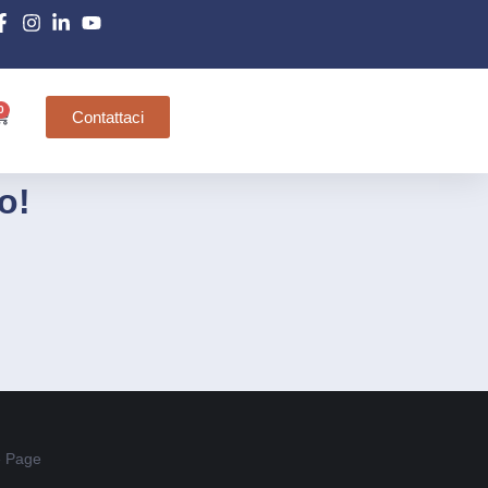
0
Contattaci
o!
 Page