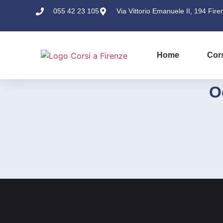
055 42 23 105
Via Vittorio Emanuele II, 194 Fire
Home
Cor
O