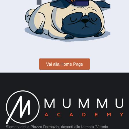
Vai alla Home Page
Siamo vicini a Piazza Dalmazia, davanti alla fermata “Vittorio