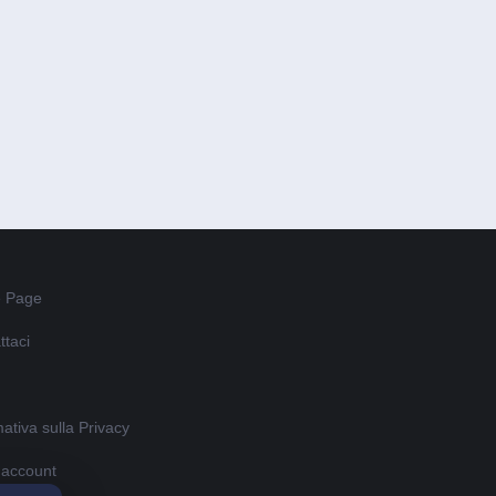
 Page
ttaci
ativa sulla Privacy
o account