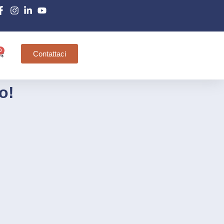
0
Contattaci
o!