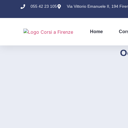
055 42 23 105
Via Vittorio Emanuele II, 194 Fire
Home
Cor
O