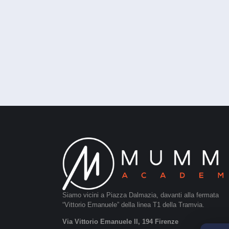
Siamo vicini a Piazza Dalmazia, davanti alla fermata
“Vittorio Emanuele” della linea T1 della Tramvia.
Via Vittorio Emanuele II, 194 Firenze