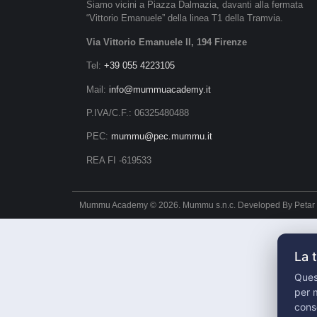
Siamo vicini a Piazza Dalmazia, davanti alla fermata
“Vittorio Emanuele” della linea T1 della Tramvia.
Via Vittorio Emanuele II, 194 Firenze
Tel:
+39 055 4223105
Mail:
info@mummuacademy.it
P.IVA/C.F.: 06325480488
PEC:
mummu@pec.mummu.it
REA FI -619533
Mummu Academy © 2026. Mummu s.n.c. Developed By
Petar
La 
Quest
per m
cons