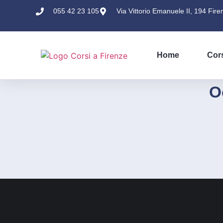
055 42 23 105
Via Vittorio Emanuele II, 194 Fire
Home
Cor
O