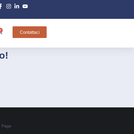
0
Contattaci
o!
 Page