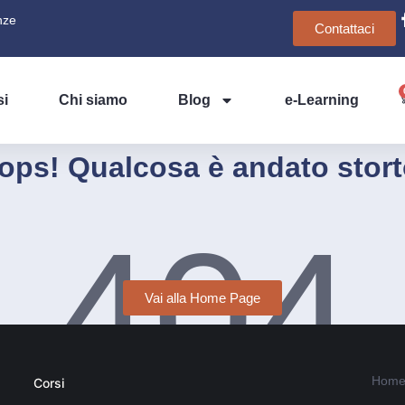
nze
Contattaci
si
Chi siamo
Blog
e-Learning
ops! Qualcosa è andato stort
404
Vai alla Home Page
Home
Corsi