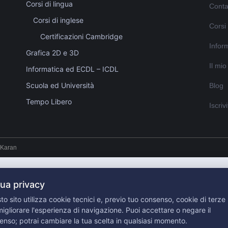
Corsi di lingua
Conta
Corsi di inglese
Corsi
Certificazioni Cambridge
Inform
Grafica 2D e 3D
Il mi
Informatica ed ECDL – ICDL
Scuola ed Università
Blog
Tempo Libero
Iscriv
 Karan
tua privacy
o sito utilizza cookie tecnici e, previo tuo consenso, cookie di terze 
igliorare l'esperienza di navigazione. Puoi accettare o negare il
enso; potrai cambiare la tua scelta in qualsiasi momento.