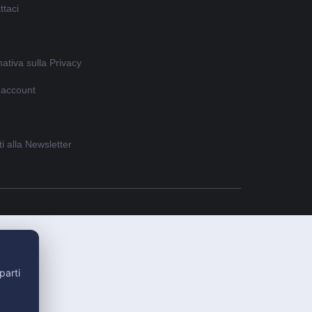
ttaci
ativa sulla Privacy
o account
iti alla Newsletter
parti