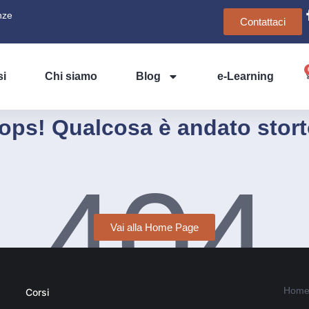
nze
Contattaci
si
Chi siamo
Blog
e-Learning
ops! Qualcosa è andato stort
404
Vai alla Home Page
Home
Corsi