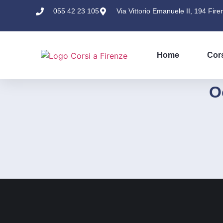
055 42 23 105
Via Vittorio Emanuele II, 194 Fire
Home
Cor
O