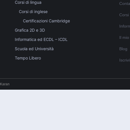
Corsi di lingua
Conta
Corsi di inglese
Corsi
Certificazioni Cambridge
Inform
Grafica 2D e 3D
Il mi
Informatica ed ECDL – ICDL
Scuola ed Università
Blog
Tempo Libero
Iscriv
 Karan