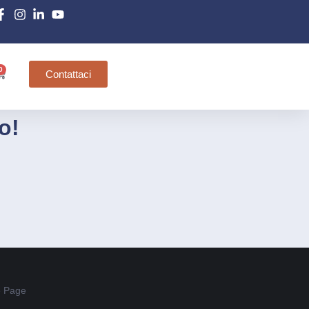
0
Contattaci
o!
 Page