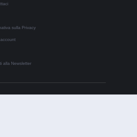
ttaci
ativa sulla Privacy
o account
iti alla Newsletter