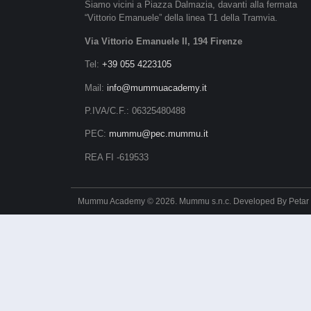
Siamo vicini a Piazza Dalmazia, davanti alla fermata
“Vittorio Emanuele” della linea T1 della Tramvia.
Via Vittorio Emanuele II, 194 Firenze
Tel:
+39 055 4223105
Mail:
info@mummuacademy.it
P.IVA/C.F.: 06325480488
PEC:
mummu@pec.mummu.it
REA FI -619533
Mummu Academy © 2026. Mummu s.n.c. Developed By
Petar