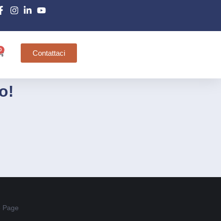
0
Contattaci
o!
 Page