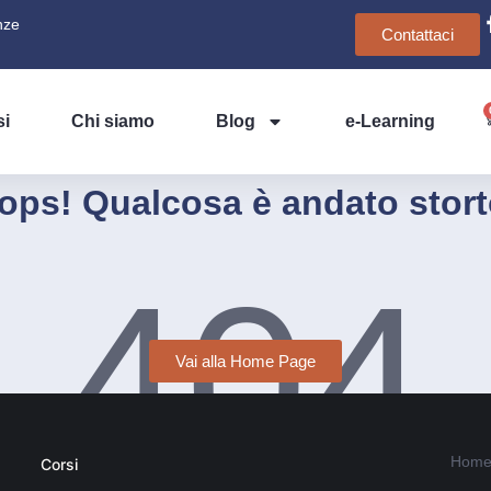
nze
Contattaci
si
Chi siamo
Blog
e-Learning
ops! Qualcosa è andato stort
404
Vai alla Home Page
Home
Corsi