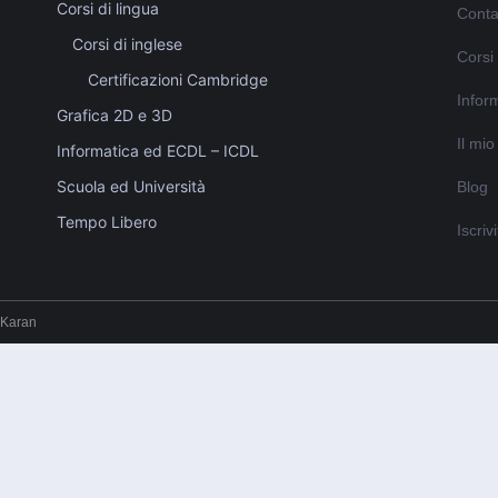
Corsi di lingua
Conta
Corsi di inglese
Corsi
Certificazioni Cambridge
Inform
Grafica 2D e 3D
Il mi
Informatica ed ECDL – ICDL
Scuola ed Università
Blog
Tempo Libero
Iscriv
 Karan