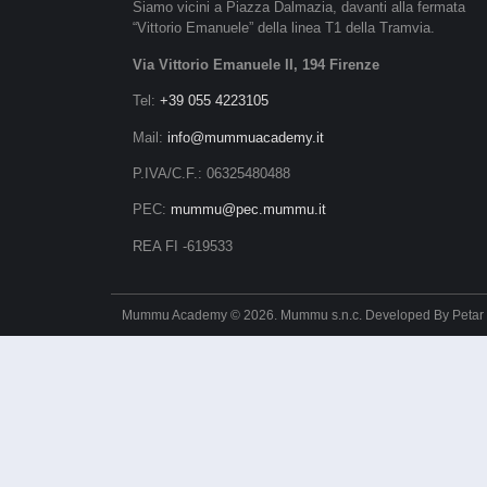
Siamo vicini a Piazza Dalmazia, davanti alla fermata
“Vittorio Emanuele” della linea T1 della Tramvia.
Via Vittorio Emanuele II, 194 Firenze
Tel:
+39 055 4223105
Mail:
info@mummuacademy.it
P.IVA/C.F.: 06325480488
PEC:
mummu@pec.mummu.it
REA FI -619533
Mummu Academy © 2026. Mummu s.n.c. Developed By
Petar