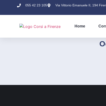
055 42 23 105
Via Vittorio Emanuele II, 194 Fire
Home
Cor
O