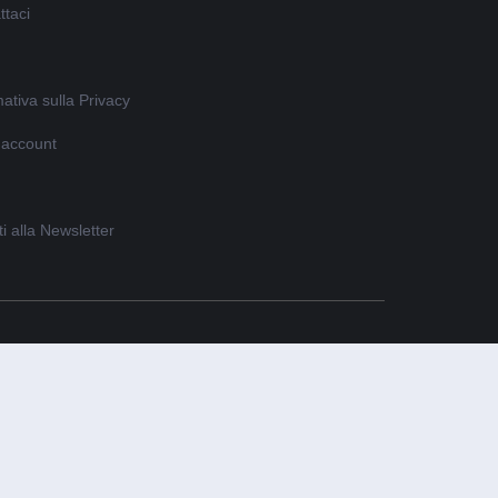
ttaci
ativa sulla Privacy
o account
iti alla Newsletter