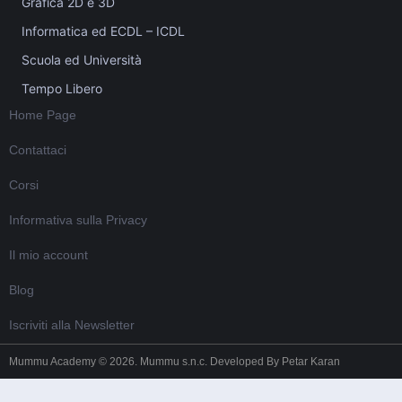
Grafica 2D e 3D
Informatica ed ECDL – ICDL
Scuola ed Università
Tempo Libero
Home Page
Contattaci
Corsi
Informativa sulla Privacy
Il mio account
Blog
Iscriviti alla Newsletter
Mummu Academy © 2026. Mummu s.n.c. Developed By
Petar Karan