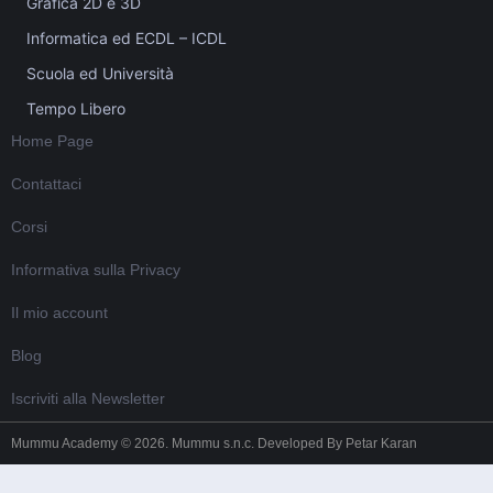
Grafica 2D e 3D
Informatica ed ECDL – ICDL
Scuola ed Università
Tempo Libero
Home Page
Contattaci
Corsi
Informativa sulla Privacy
Il mio account
Blog
Iscriviti alla Newsletter
Mummu Academy © 2026. Mummu s.n.c. Developed By
Petar Karan