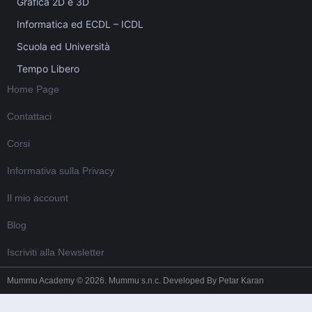
Grafica 2D e 3D
Informatica ed ECDL – ICDL
Scuola ed Università
Tempo Libero
Home Page
Contattaci
Corsi
Informativa sulla Privacy
Il mio account
Blog
Iscriviti alla Newsletter
Mummu Academy © 2026. Mummu s.n.c. Developed By
Petar Karan