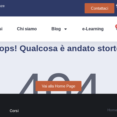
nze
Contattaci
si
Chi siamo
Blog
e-Learning
ops! Qualcosa è andato stort
404
Vai alla Home Page
Home
Corsi