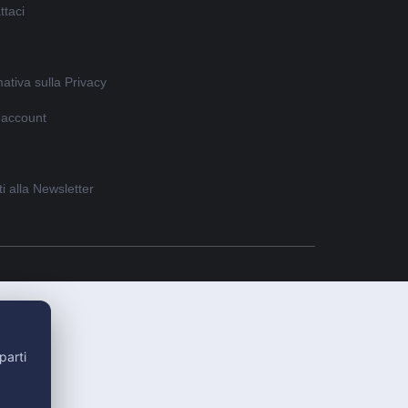
ttaci
ativa sulla Privacy
o account
iti alla Newsletter
parti