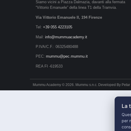
Siamo vicini a Piazza Dalmazia, davanti alla fermata
“Vittorio Emanuele” della linea T1 della Tramvia.
Via Vittorio Emanuele II, 194 Firenze
Tel:
+39 055 4223105
Mail:
info@mummuacademy.it
P.IVA/C.F.: 06325480488
PEC:
mummu@pec.mummu.it
REA FI -619533
Mummu Academy © 2026. Mummu s.n.c. Developed By
Petar
La 
Quest
per m
cons