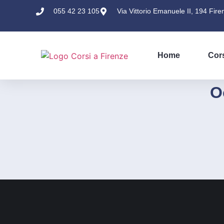
055 42 23 105
Via Vittorio Emanuele II, 194 Fire
Home
Cor
O