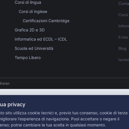
Corsi di lingua
Conta
Corsi di inglese
Corsi
Certificazioni Cambridge
Inform
Grafica 2D e 3D
Il mi
Informatica ed ECDL – ICDL
Scuola ed Università
Blog
Tempo Libero
Iscriv
 Karan
tua privacy
o sito utilizza cookie tecnici e, previo tuo consenso, cookie di terze 
igliorare l'esperienza di navigazione. Puoi accettare o negare il
enso; potrai cambiare la tua scelta in qualsiasi momento.