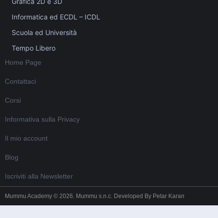
Grafica 2D e 3D
Informatica ed ECDL – ICDL
Scuola ed Università
Tempo Libero
Home Page
Contattaci
Corsi
Informativa sulla Privacy
Il mio account
Blog
Iscriviti alla Newsletter
Mummu Academy © 2026. Mummu s.n.c. Developed By
Petar Karan