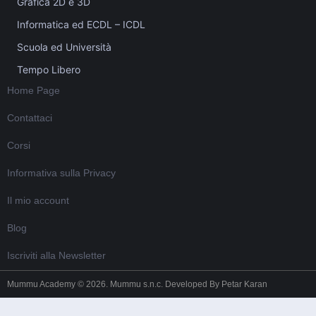
Grafica 2D e 3D
Informatica ed ECDL – ICDL
Scuola ed Università
Tempo Libero
Home Page
Contattaci
Corsi
Informativa sulla Privacy
Il mio account
Blog
Iscriviti alla Newsletter
Mummu Academy © 2026. Mummu s.n.c. Developed By
Petar Karan