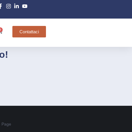
0
Contattaci
o!
 Page