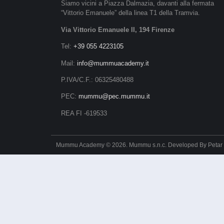
Siamo vicini a Piazza Dalmazia, davanti alla fermata
“Vittorio Emanuele” della linea T1 della Tramvia.
Via Vittorio Emanuele II, 194 Firenze
Tel:
+39 055 4223105
Mail:
info@mummuacademy.it
P.IVA/C.F.: 06325480488
PEC:
mummu@pec.mummu.it
REA FI -619533
Mummu Academy © 2026. Mummu s.n.c. Developed By
Petar