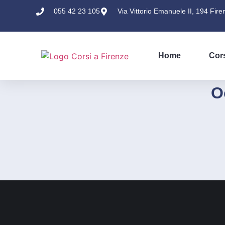
055 42 23 105
Via Vittorio Emanuele II, 194 Fire
Home
Cor
O