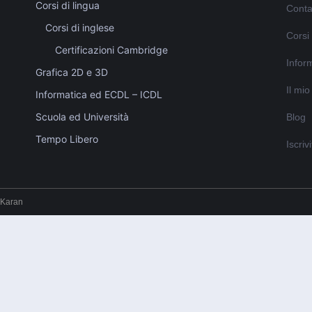
Corsi di lingua
Conta
Corsi di inglese
Corsi
Certificazioni Cambridge
Inform
Grafica 2D e 3D
Il mi
Informatica ed ECDL – ICDL
Scuola ed Università
Blog
Tempo Libero
Iscriv
 Karan