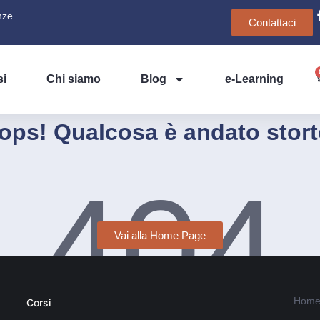
nze
Contattaci
si
Chi siamo
Blog
e-Learning
ops! Qualcosa è andato stort
404
Vai alla Home Page
Home
Corsi