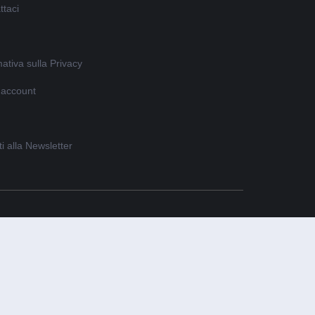
ttaci
ativa sulla Privacy
o account
iti alla Newsletter