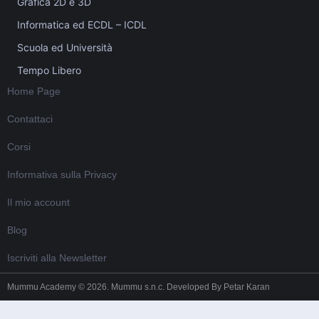
Grafica 2D e 3D
Informatica ed ECDL – ICDL
Scuola ed Università
Tempo Libero
Home Page
Contattaci
Corsi
Informativa sulla Privacy
Il mio account
Blog
Iscriviti alla Newsletter
Mummu Academy © 2026. Mummu s.n.c. Developed By
Petar Karan