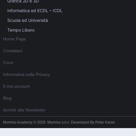
Grafica 2D e 3D
Informatica ed ECDL – ICDL
Scuola ed Università
Tempo Libero
Home Page
Contattaci
Corsi
Informativa sulla Privacy
Il mio account
Blog
Iscriviti alla Newsletter
Mummu Academy © 2026. Mummu s.n.c. Developed By
Petar Karan