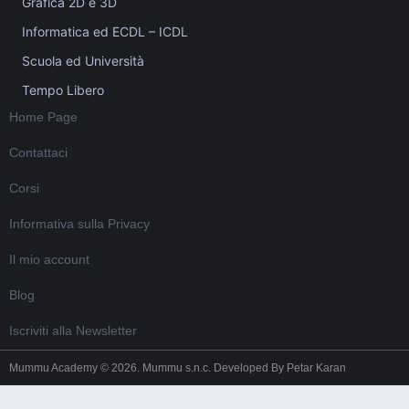
Grafica 2D e 3D
Informatica ed ECDL – ICDL
Scuola ed Università
Tempo Libero
Home Page
Contattaci
Corsi
Informativa sulla Privacy
Il mio account
Blog
Iscriviti alla Newsletter
Mummu Academy © 2026. Mummu s.n.c. Developed By
Petar Karan