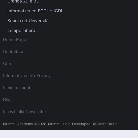
Grafica 2D e 3D
Informatica ed ECDL – ICDL
Scuola ed Università
Tempo Libero
Home Page
Contattaci
Corsi
Informativa sulla Privacy
Il mio account
Blog
Iscriviti alla Newsletter
Mummu Academy © 2026. Mummu s.n.c. Developed By
Petar Karan