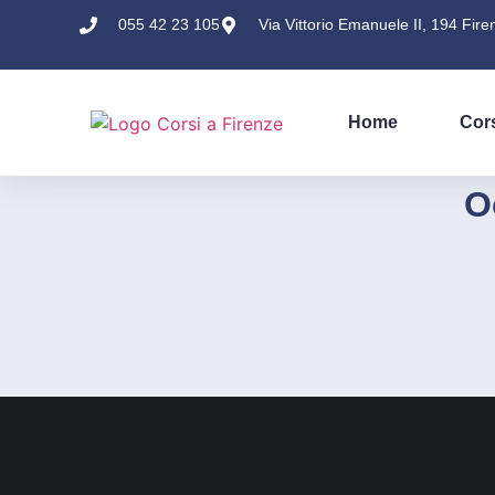
055 42 23 105
Via Vittorio Emanuele II, 194 Fire
Home
Cor
O