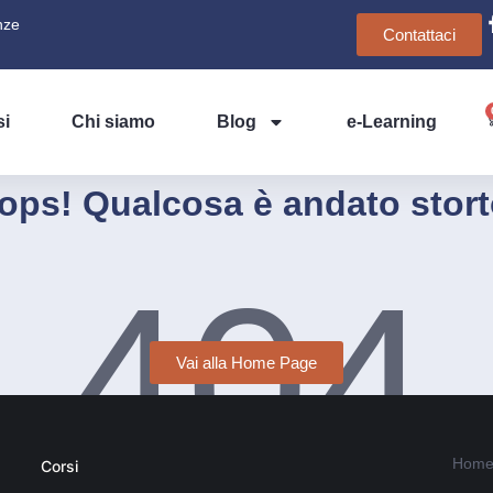
nze
Contattaci
si
Chi siamo
Blog
e-Learning
ops! Qualcosa è andato stort
404
Vai alla Home Page
Home
Corsi