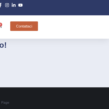
0
Contattaci
o!
 Page