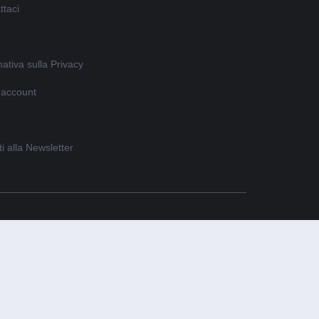
ttaci
ativa sulla Privacy
o account
iti alla Newsletter