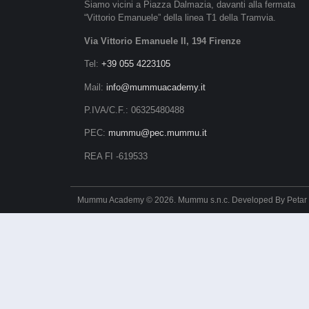
Siamo vicini a Piazza Dalmazia, davanti alla fermata
“Vittorio Emanuele” della linea T1 della Tramvia.
Via Vittorio Emanuele II, 194 Firenze
Tel:
+39 055 4223105
Mail:
info@mummuacademy.it
P.IVA/C.F.: 06325480488
PEC:
mummu@pec.mummu.it
REA FI -619533
Mummu Academy © 2026. Mummu s.n.c. Developed By
Petar