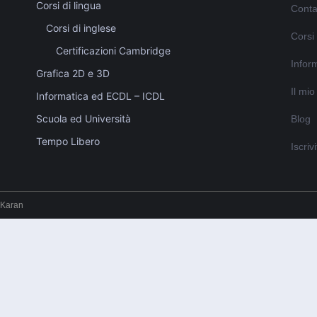
Corsi di lingua
Conta
Corsi di inglese
Corsi
Certificazioni Cambridge
Inform
Grafica 2D e 3D
Il mi
Informatica ed ECDL – ICDL
Scuola ed Università
Blog
Tempo Libero
Iscriv
 Karan