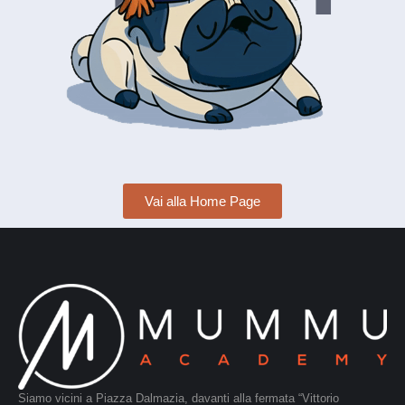
Vai alla Home Page
Siamo vicini a Piazza Dalmazia, davanti alla fermata “Vittorio