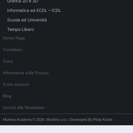
Grafica 2D e 3D
Informatica ed ECDL – ICDL
Scuola ed Università
Tempo Libero
Home Page
Contattaci
Corsi
Informativa sulla Privacy
Il mio account
Blog
Iscriviti alla Newsletter
Mummu Academy © 2026. Mummu s.n.c. Developed By
Petar Karan