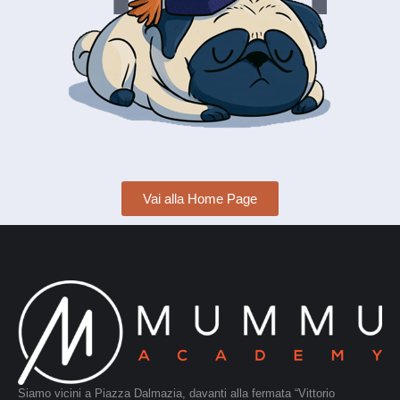
Vai alla Home Page
Siamo vicini a Piazza Dalmazia, davanti alla fermata “Vittorio