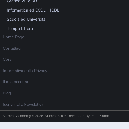
Grafica 2D e 3D
Informatica ed ECDL – ICDL
Scuola ed Università
Tempo Libero
Home Page
Contattaci
Corsi
Informativa sulla Privacy
Il mio account
Blog
Iscriviti alla Newsletter
Mummu Academy © 2026. Mummu s.n.c. Developed By
Petar Karan