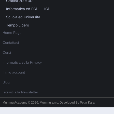
Grafica 2D e 3D
Informatica ed ECDL – ICDL
Scuola ed Università
Tempo Libero
Home Page
Contattaci
Corsi
Informativa sulla Privacy
Il mio account
Blog
Iscriviti alla Newsletter
Mummu Academy © 2026. Mummu s.n.c. Developed By
Petar Karan