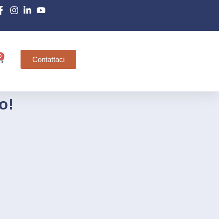
0
Contattaci
o!