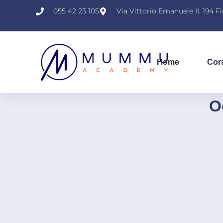
055 42 23 105
Via Vittorio Emanuele II, 194 F
Home
Cor
O