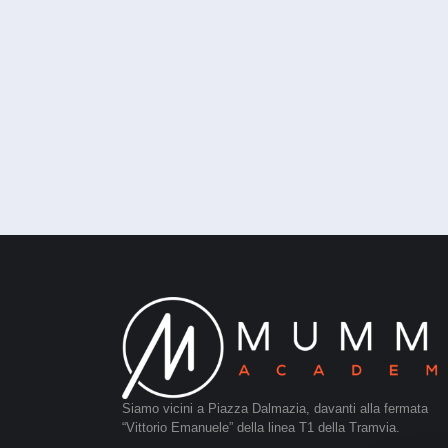
Siamo vicini a Piazza Dalmazia, davanti alla fermata
“Vittorio Emanuele” della linea T1 della Tramvia.