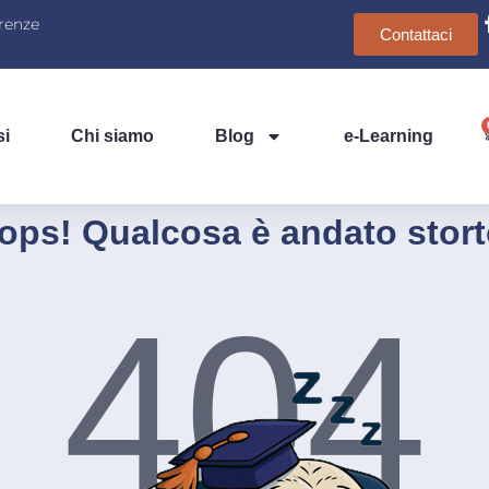
irenze
Contattaci
si
Chi siamo
Blog
e-Learning
ops! Qualcosa è andato stort
404